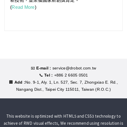
新技術，並榮獲國家新創獎肯定。
(
Read More
)
📧
E-mail :
service@drobot.com.tw
📞
Tel :
+886 2 6605 0501
🏢
Add :
No. 9-1, Aly. 1, Ln. 527, Sec. 7, Zhongxiao E. Rd.,
Nangang Dist., Taipei City 115011, Taiwan (R.O.C.)
This website is optimized with HTML5 and CSS3 technology to
achieve of RWD visual effects,
We recommend using
resolution is