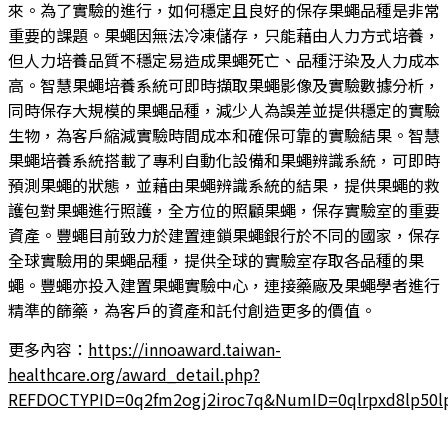
來。為了實驗的進行，如何穩定且良好的保存果蠅品種是非常
重要的課題。果蠅因無法冷凍儲存，只能藉由人力方式培養，
但人力培養品質不穩定易造成果蠅死亡、品種汙染及人力成本
高。智慧果蠅培養系統可即時擷取果蠅影像及實驗數據分析，
同時保存大規模的果蠅品種，減少人為誤差並提供穩定的實驗
生物，為客戶縮減實驗時間成本和確保可靠的實驗結果。智慧
果蠅培養系統搭載了專利自動化設備和果蠅辨識系統，可即時
預測果蠅的狀態，並藉由果蠅辨識系統的結果，提供果蠅的救
護包對果蠅進行照護，全方位的照顧果蠅，保存實驗室的重要
資產。豐蠅目前致力於建置連鎖果蠅銀行於不同的國家，保存
全球實驗用的果蠅品種，提供全球的實驗室存取各品種的果
蠅。豐蠅亦投入建置果蠅實驗中心，連接藥廠及果蠅學者進行
精準的篩藥，為客戶的資產和託付創造更多的價值。
更多內容：
https://innoaward.taiwan-
healthcare.org/award_detail.php?
REFDOCTYPID=0q2fm2ogj2iroc7q&NumID=0qlrpxd8lp50l