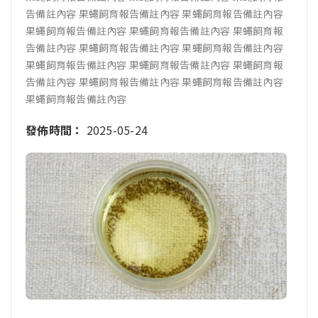
告備註內容 果蠅飼育報告備註內容 果蠅飼育報告備註內容
果蠅飼育報告備註內容 果蠅飼育報告備註內容 果蠅飼育報
告備註內容 果蠅飼育報告備註內容 果蠅飼育報告備註內容
果蠅飼育報告備註內容 果蠅飼育報告備註內容 果蠅飼育報
告備註內容 果蠅飼育報告備註內容 果蠅飼育報告備註內容
果蠅飼育報告備註內容
發佈時間：
2025-05-24